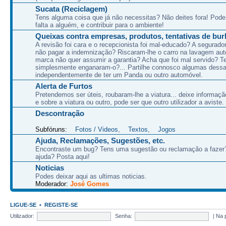
Sucata (Reciclagem)
Tens alguma coisa que já não necessitas? Não deites fora! Pode
falta a alguém, e contribuir para o ambiente!
Queixas contra empresas, produtos, tentativas de burla
A revisão foi cara e o recepcionista foi mal-educado? A segurad
não pagar a indemnização? Riscaram-lhe o carro na lavagem au
marca não quer assumir a garantia? Acha que foi mal servido? T
simplesmente enganaram-o?... Partilhe connosco algumas dessa
independentemente de ter um Panda ou outro automóvel.
Alerta de Furtos
Pretendemos ser úteis, roubaram-lhe a viatura... deixe informaçã
e sobre a viatura ou outro, pode ser que outro utilizador a aviste.
Descontração
Subfóruns:
Fotos / Videos
,
Textos
,
Jogos
Ajuda, Reclamações, Sugestões, etc.
Encontraste um bug? Tens uma sugestão ou reclamação a fazer
ajuda? Posta aqui!
Noticias
Podes deixar aqui as ultimas noticias.
Moderador:
José Gomes
LIGUE-SE
•
REGISTE-SE
Utilizador:
Senha:
|
Na 