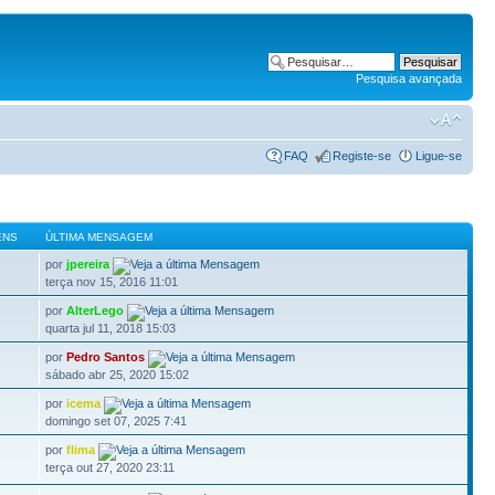
Pesquisa avançada
FAQ
Registe-se
Ligue-se
ENS
ÚLTIMA MENSAGEM
por
jpereira
terça nov 15, 2016 11:01
por
AlterLego
quarta jul 11, 2018 15:03
por
Pedro Santos
sábado abr 25, 2020 15:02
por
icema
domingo set 07, 2025 7:41
por
flima
terça out 27, 2020 23:11