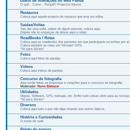
Diário de Alterações do Meu Panda
O quê... Como... Porquê? Projectos futuros.
Restauros
Coloca aqui aquele projecto de restauro que tens em mãos.
Saidas/Voltas
Vais dar uma volta, sabes de algum passeio, coloca aqui.
Depois não te esqueças de deixar aqui o relato.
RoadBooks / Rotas
Coloca aqui os roadbooks dos passeios em que participaste ou tenhas por ai
Coloca também as rotas em "formato" GPS.
*Só para Sócios*
Fotos
Coloca aqui fotos de pandas.
Videos
Coloca aqui videos de pandas.
Concurso de fotografia
Aqui serão feitas as propostas e votações para o concurso de fotografia
Moderador:
Nuno Baltazar
Utilidades
Mapas, Software, GPS, manuais, etc. Enfim tudo coisas uteis para as nossas
*Só para Sócios*
Diversos
Coloca aqui tudo o que não diga respeito aos outros tópicos.
História e Curiosidades
O nome diz tudo
Relato de avarias