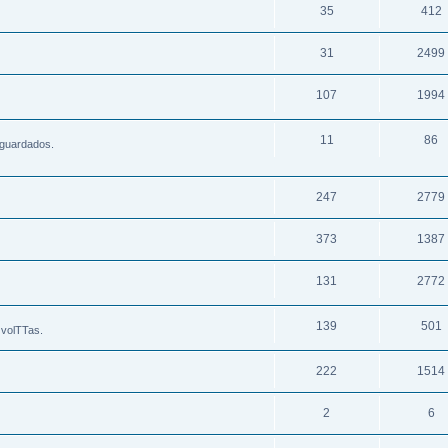
35
412
31
2499
107
1994
11
86
 guardados.
247
2779
373
1387
131
2772
139
501
 volTTas.
222
1514
2
6