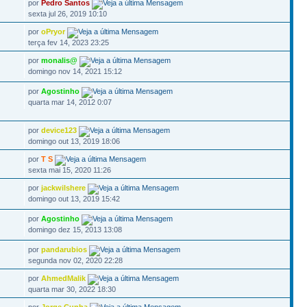
por
Pedro Santos
sexta jul 26, 2019 10:10
por
oPryor
terça fev 14, 2023 23:25
por
monalis@
domingo nov 14, 2021 15:12
por
Agostinho
quarta mar 14, 2012 0:07
por
device123
domingo out 13, 2019 18:06
por
T S
sexta mai 15, 2020 11:26
por
jackwilshere
domingo out 13, 2019 15:42
por
Agostinho
domingo dez 15, 2013 13:08
por
pandarubios
segunda nov 02, 2020 22:28
por
AhmedMalik
quarta mar 30, 2022 18:30
por
Jorge Cunha