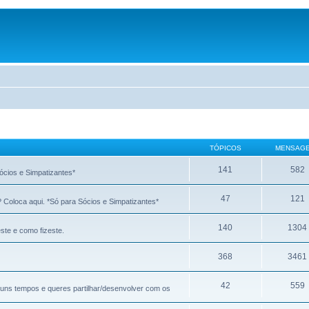
TÓPICOS
MENSAG
141
582
ócios e Simpatizantes*
47
121
? Coloca aqui. *Só para Sócios e Simpatizantes*
140
1304
ste e como fizeste.
368
3461
42
559
á uns tempos e queres partilhar/desenvolver com os