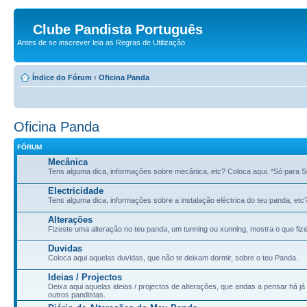
Clube Pandista Português
Antes de se inscrever leia as Regras de Utilização
Índice do Fórum
‹
Oficina Panda
Oficina Panda
FÓRUM
Mecânica
Tens alguma dica, informações sobre mecânica, etc? Coloca aqui. *Só para S
Electricidade
Tens alguma dica, informações sobre a instalação eléctrica do teu panda, etc
Alterações
Fizeste uma alteração no teu panda, um tunning ou xunning, mostra o que fize
Duvidas
Coloca aqui aquelas duvidas, que não te deixam dormir, sobre o teu Panda.
Ideias / Projectos
Deixa aqui aquelas ideias / projectos de alterações, que andas a pensar há j
outros pandistas.